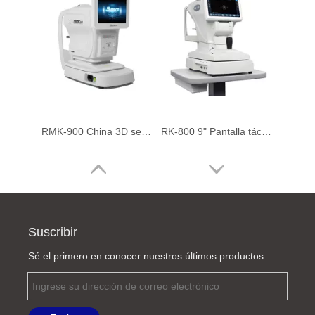
RMK-900 China 3D seguimiento oftálmico operación no tripulada refractómetro automático queratómetro
RK-800 9" Pantalla táctil seguimiento automático mentonera motorizada Auto ref/queratómetro Refractómetro con queratómetro
Suscribir
Sé el primero en conocer nuestros últimos productos.