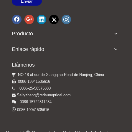
Enviar
AR-7680/ARK-7680 Pantalla táctil de 8 pulgadas, seguimiento automático, mentonera motorizada, bloqueo de una tecla El refractómetro automático puede medir LIO y lentes de contacto
AR7600 ARK7600 Pantalla táctil de 7 pulgadas El refractómetro automático puede medir lentes de contacto IOL
Producto
Enlace rápido
Llámenos
NO.18 al sur de Xiangqiao Road de Nanjing, China

0086-19941535616

0086-25-58575880

Sallyzhang@redsunoptical.com

FA-100china, gran oferta, oftálmico, pantalla táctil de 10,4 pulgadas, seguimiento 3D, referencia automática/queratómetro, refractómetro, queratómetro
FA-8000,FA-8000K china gran venta oftálmico auto ref/queratómetro refractómetro queratómetro
0086-15722811284


0086-19941535616