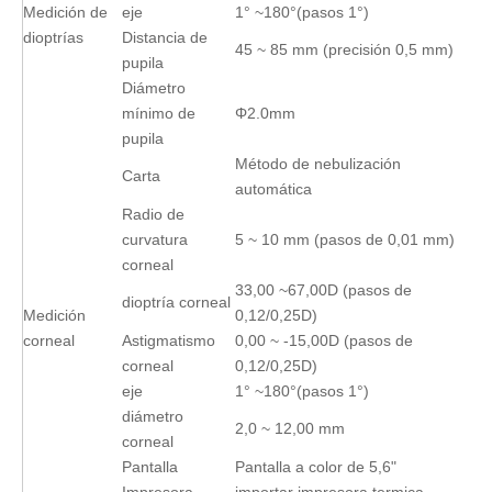
Medición de
eje
1° ~180°(pasos 1°)
dioptrías
Distancia de
45 ~ 85 mm (precisión 0,5 mm)
pupila
Diámetro
mínimo de
Φ2.0mm
pupila
Método de nebulización
Carta
automática
Radio de
curvatura
5 ~ 10 mm (pasos de 0,01 mm)
corneal
33,00 ~67,00D (pasos de
dioptría corneal
Medición
0,12/0,25D)
corneal
Astigmatismo
0,00 ~ -15,00D (pasos de
corneal
0,12/0,25D)
eje
1° ~180°(pasos 1°)
diámetro
2,0 ~ 12,00 mm
corneal
Pantalla
Pantalla a color de 5,6"
Impresora
importar impresora termica