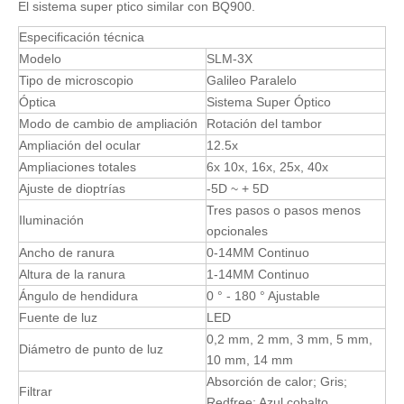
El sistema super ptico similar con BQ900.
Especificación técnica
Modelo
SLM-3X
Tipo de microscopio
Galileo Paralelo
Óptica
Sistema Super Óptico
Modo de cambio de ampliación
Rotación del tambor
Ampliación del ocular
12.5x
Ampliaciones totales
6x 10x, 16x, 25x, 40x
Ajuste de dioptrías
-5D ~ + 5D
Tres pasos o pasos menos
Iluminación
opcionales
Ancho de ranura
0-14MM Continuo
Altura de la ranura
1-14MM Continuo
Ángulo de hendidura
0 ° - 180 ° Ajustable
Fuente de luz
LED
0,2 mm, 2 mm, 3 mm, 5 mm,
Diámetro de punto de luz
10 mm, 14 mm
Absorción de calor; Gris;
Filtrar
Redfree; Azul cobalto