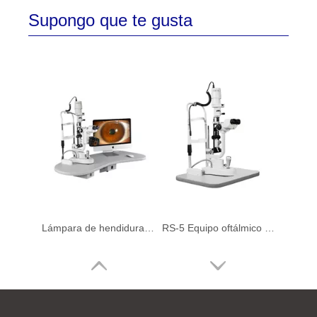
Supongo que te gusta
Lámpara de hendidura digital ML350D para oftalmología con software
RS-5 Equipo oftálmico China Biomicroscopio Lámpara de hendidura LED 5 pasos