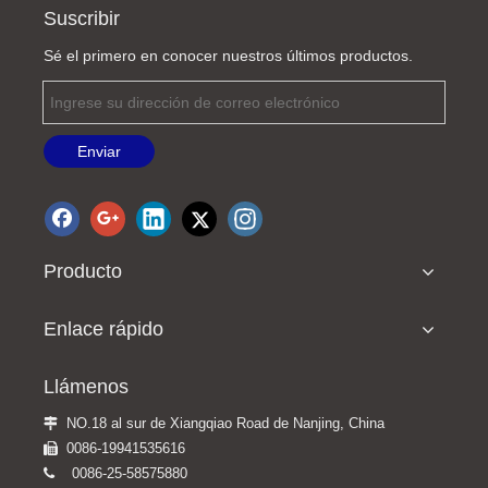
Suscribir
Sé el primero en conocer nuestros últimos productos.
Enviar
Lámpara de hendidura digital YZ-5T para oftalmología
Lámpara de hendidura para biomicroscopio, equipo oftálmico BL-88T con bombilla LED de 3 pasos
Producto
Enlace rápido
Llámenos
NO.18 al sur de Xiangqiao Road de Nanjing, China

0086-19941535616

0086-25-58575880
